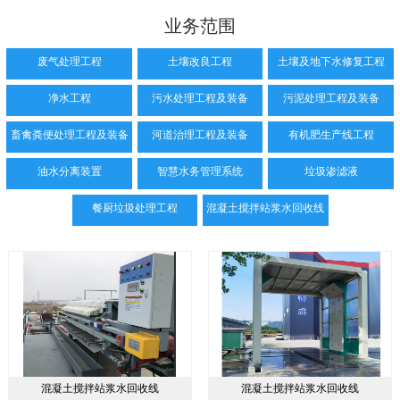
业务范围
废气处理工程
土壤改良工程
土壤及地下水修复工程
净水工程
污水处理工程及装备
污泥处理工程及装备
畜禽粪便处理工程及装备
河道治理工程及装备
有机肥生产线工程
油水分离装置
智慧水务管理系统
垃圾渗滤液
餐厨垃圾处理工程
混凝土搅拌站浆水回收线
混凝土搅拌站浆水回收线
混凝土搅拌站浆水回收线