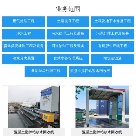
业务范围
废气处理工程
土壤改良工程
土壤及地下水修复工程
净水工程
污水处理工程及装备
污泥处理工程及装备
畜禽粪便处理工程及装备
河道治理工程及装备
有机肥生产线工程
油水分离装置
智慧水务管理系统
垃圾渗滤液
餐厨垃圾处理工程
混凝土搅拌站浆水回收线
混凝土搅拌站浆水回收线
混凝土搅拌站浆水回收线